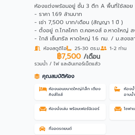
ห้องแต่งพร้อมอยู่ ชั้น 3 ตึก A พื้นที่ใช้สอ
- ราคา 1.69 ล้านบาท
- เช่า 7,500 บาท/เดือน (สัญญา 1 ปี )
- ตั้งอยู่ ถ.ไกลโศก ต.คอหงส์ อ.หาดใหญ่ 
- ใกล้ เซ็นทรัล หาดใหญ่ 1.6 กม. / ม.สงข
ห้องสตูดิโอ
25-30 ตร.ม.
1-2 ท่าน
฿7,500
/เดือน
รวมน้ำ / ไฟ และอินเทอร์เน็ตแล้ว
คุณสมบัติห้อง
ห้องนอนขนาดใหญ่/เล็ก เตียง
ห้องน
คิงส์ไซส์
อาบน้
ห้องนั่งเล่น พร้อมเฟอร์นิเจอร์
โซฟาเ
ที่จอดรถยนต์