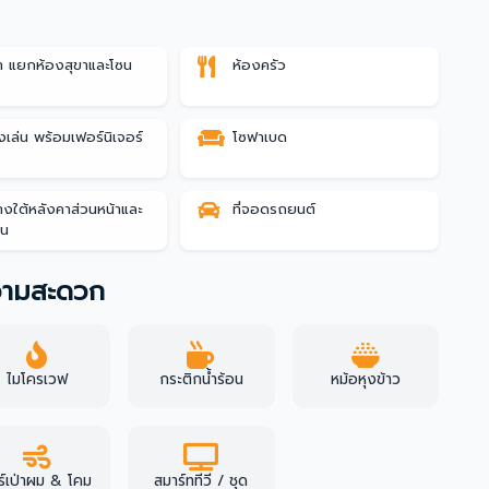
้ำ แยกห้องสุขาและโซน
ห้องครัว
ำ
่งเล่น พร้อมเฟอร์นิเจอร์
โซฟาเบด
่ว่างใต้หลังคาส่วนหน้าและ
ที่จอดรถยนต์
าน
ความสะดวก
ไมโครเวฟ
กระติกน้ำร้อน
หม้อหุงข้าว
ร์เป่าผม & โคม
สมาร์ททีวี / ชุด