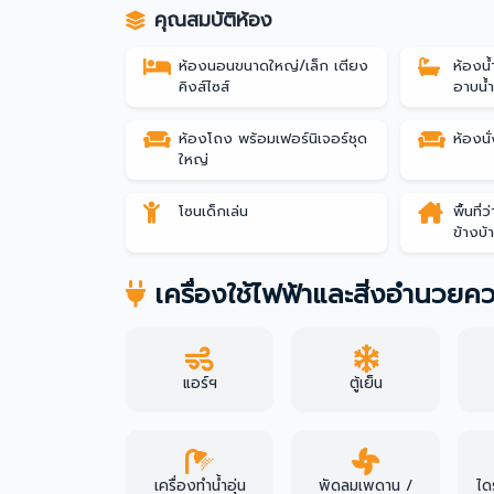
คุณสมบัติห้อง
ห้องนอนขนาดใหญ่/เล็ก เตียง
ห้องน
คิงส์ไซส์
อาบน้
ห้องโถง พร้อมเฟอร์นิเจอร์ชุด
ห้องนั
ใหญ่
โซนเด็กเล่น
พื้นที
ข้างบ้
เครื่องใช้ไฟฟ้าและสิ่งอำนวย
แอร์ฯ
ตู้เย็น
เครื่องทำน้ำอุ่น
พัดลมเพดาน /
ได