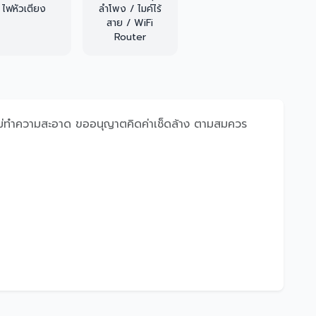
ไฟหัวเตียง
ลำโพง / ไมค์ไร้
สาย / WiFi
Router
ากไม่ทำความสะอาด ขออนุญาตคิดค่าเช็ดล้าง ตามสมควร